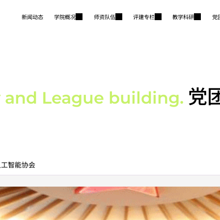
新闻动态
学院概况
师资队伍
评建专栏
教学科研
党
党
 and League building.
人工智能协会