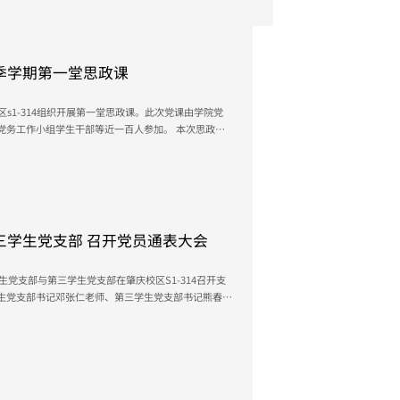
季学期第一堂思政课
s1-314组织开展第一堂思政课。此次党课由学院党
作小组学生干部等近一百人参加。 本次思政课
锣书记着重强调了持之以恒推进全面从严治党，以坚强
争的重要性。学生党员、学生干部要坚决贯彻落实党的
，带头遵守各项规章制度，...
三学生党支部 召开党员通表大会
生党支部与第三学生党支部在肇庆校区S1-314召开支
生党支部书记邓张仁老师、第三学生党支部书记熊春林
神。接着大会进入党员发展环节，审议新一批入党申请
报入党动机与个人情况。...