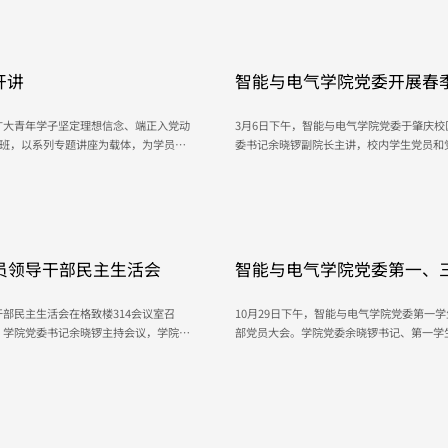
开讲
智能与电气学院党委开展春
广大青年学子坚定理想信念、端正入党动
3月6日下午，智能与电气学院党委于肇庆校区
训班，以系列专题讲座为载体，为学员们
委书记余晓锣副院长主讲，校内学生党员和党务工
以党的二十届四中全会精神学习为主，余晓
的背景与大学生的特点，深刻阐释爱国主
党性涵养优良作风，坚定不移开展反腐败斗
心，...
二十届四中全会精神，充分发挥先锋模范作用
March 18, 2026
党员领导干部民主生活会
智能与电气学院党委第一、
导干部民主生活会在格致楼314会议室召
10月29日下午，智能与电气学院党委第一学
，学院党委书记余晓锣主持会议，学院党
部党员大会。学院党委余晓锣书记、第一学
老师和其他学生党员参加了本次会议。 大会伊始，全体起立奏国歌，随后开展第一议题学习，与
中央八项规定精神学习教育整改整治情
会人员一起深入学习党的二十届四中全会精
况。随后，...
人发展事宜。首先，发展对象依次上台详细汇
October 31, 2025