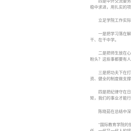
四是中外交流要务
稳中求进，用扎实的项
立足学院工作实际
一是把学习落在解
干、在干中学。
二是把师生放在心
盼头？这些事都要有人
三是把功夫下在打
资、健全的制度做支撑
四是把纪律守在日
矩，我们的事业才能行
陈晓茹在总结中深
“国际教育学院的
任、一代又一代人的接