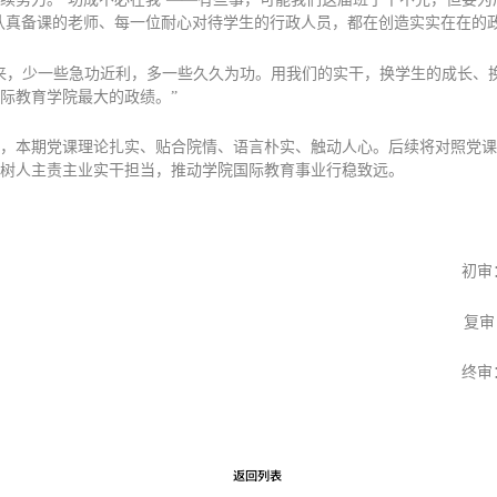
认真备课的老师、每一位耐心对待学生的行政人员，都在创造实实在在的政
来，少一些急功近利，多一些久久为功。用我们的实干，换学生的成长、
际教育学院最大的政绩。”
，本期党课理论扎实、贴合院情、语言朴实、触动人心。后续将对照党课
树人主责主业实干担当，推动学院国际教育事业行稳致远。
初审
复审
终审
返回列表