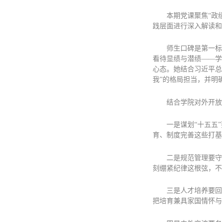
本期党课聚焦“政
践层面进行深入解读和
师生口碑是第一标
看待显绩与潜绩——学
心态。她结合习近平总
我”的格局担当，并明
结合学院对外开放
一是谋划“十五五
育、制度完善这些打基
二是规范管理要守
刻绷紧纪律这根弦，不
三是人才培养要回
把培育兼具家国情怀与