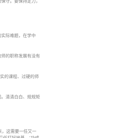
极保守。要保持定力，
的实际难题，在学中
教师的职称发展有没有
扎实的课程、过硬的师
问。清清白白、规规矩
来，这需要一任又一
后任打好地基。‘功成