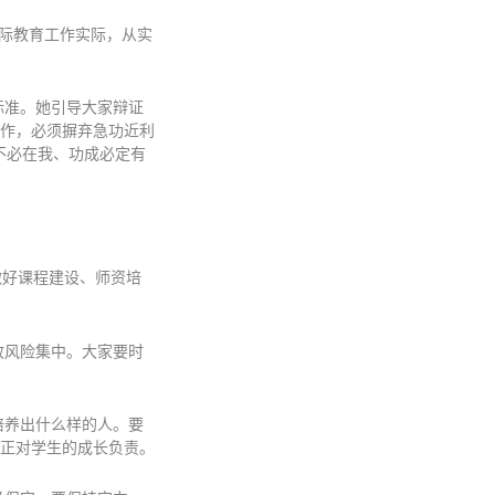
国际教育工作实际，从实
标准。她引导大家辩证
作，必须摒弃急功近利
不必在我、功成必定有
做好课程建设、师资培
政风险集中。大家要时
培养出什么样的人。要
正对学生的成长负责。