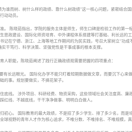
绩为谁而树、树什么样的政绩、靠什么树政绩”这一核心问题，紧密结合
行动动员。
准。 陈晓茹指出，学院的服务主体是师生，师生口碑是检验工作的第一
生思政建设、国际化师资培育、中外课程体系搭建等打基础、利长远的工
书记在宁德、浙江、上海等地工作期间的为民实践，号召大家树立“功成
确实干笃行、科学决策、坚强党性是干事成事的根本支撑。
育人职能，陈晓茹阐述了践行正确政绩观需要把握的四项重点：
”要有长远眼光。 国际化办学不能只盯着短期数据做文章，而要沉下心来
础的事。规划要做实，不搞花架子。
住底线。 涉外项目、科研经费、物资采购，这些领域社会关注度高、廉
踩红线、不越底线，干干净净做事、明明白白做人。
归初心。 国际教育的最大政绩，不是招了多少学生、排了多少名，而是
全球视野的青年人才作为核心追求，不唯分数、不唯排名、不唯规模，真