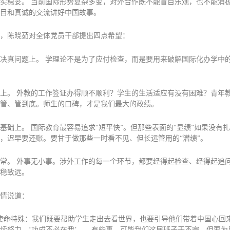
实稳妥。 当前国际形势复杂多变，对外合作既不能盲目乐观，也不能消
目和真诚的交流讲好中国故事。
，陈晓茹对全体党员干部提出四点希望：
决真问题上。 学理论不是为了应付检查，而是要用来破解国际化办学中
上。 外教的工作签证办得顺不顺利？学生的生活适应有没有困难？青年
管、管到底。师生的口碑，才是我们最大的政绩。
基础上。 国际教育最容易追求“短平快”。但那些表面的“显绩”如果没有
，迟早要还账。要甘于做那些一时看不见、但长远管用的“潜绩”。
常。 外事无小事。涉外工作的每一个环节，都要经得起检查、经得起追
稳致远。
情说道：
使命特殊：我们既要帮助学生走出去看世界，也要引导他们带着中国心回
续努力。‘功成不必在我’——有些事，可能我们这届班子干不完，但要为