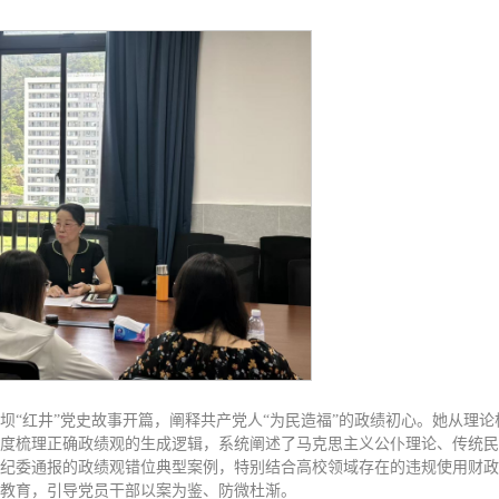
坝“红井”党史故事开篇，阐释共产党人“为民造福”的政绩初心。她从理
度梳理正确政绩观的生成逻辑，系统阐述了马克思主义公仆理论、传统民
纪委通报的政绩观错位典型案例，特别结合高校领域存在的违规使用财政
教育，引导党员干部以案为鉴、防微杜渐。