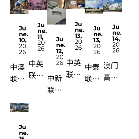
主题
部书
学院
党日
记陈
党支
Ju
Ju
Ju
Ju
Ju
活动
晓茹
部书
ne.
ne.
ne.
ne.
ne.
13,
11,
14,
Ju
13,
10,
讲授
记、
20
20
20
ne.
20
20
26
26
26
12,
26
26
“树
院长
20
​中英
中英
26
澳门
立和
陈晓
中泰
中澳
联合
联合
高校
中新
践行
茹讲
联合
联合
培养
培养
推优
联合
正确
授专
培养
培养
双学
项目
保荐
培养
政绩
题党
项目
项目
位项
（20
项目
项目
观”
课
（20
（20
目
26年
（20
（20
专题
26年
26年
Ju
（20
高考
ne.
26年
26年
党课
高考
高考
15,