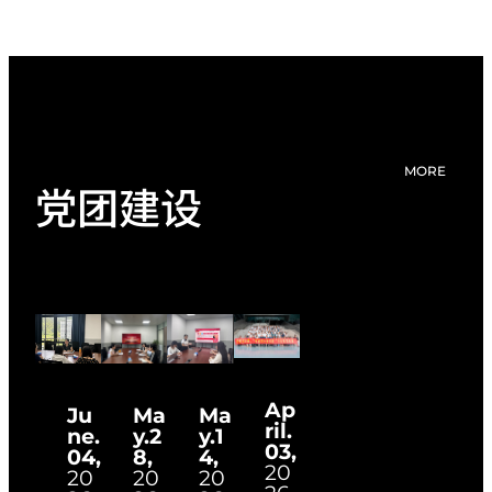
MORE
党团建设
Ap
Ma
Ma
Ju
ril.
y.2
y.1
ne.
03,
8,
4,
04,
20
20
20
20