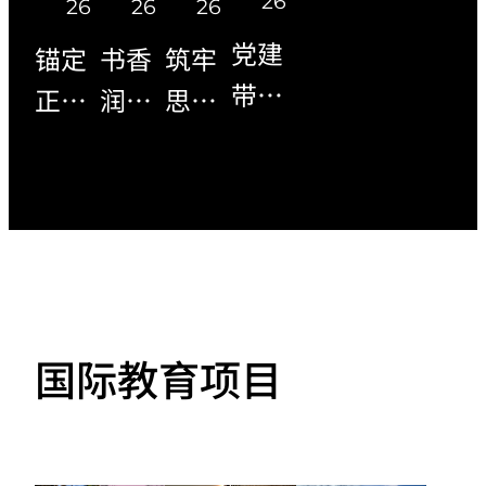
26
26
26
26
党建
书香
筑牢
锚定
带团
润初
思想
正确
建！
心 阅
根基
政绩
这场
读强
践行
观 深
思政
党性
育人
耕国
课，
—国
使命
际化
开在
际教
——
育人
深圳
育学
国际
路
MORE
国际教育项目
莲花
院党
教育
——
山下
支部
学院
国际
开展
党支
教育