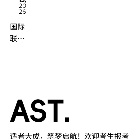
26年
招生
20
高考
高考
招生
招生
26
高考
简
招生
招生
简
简
​国际
招生
章）
简
简
章）
章）
联合
简
章）
章）
培养
章）
项目
（20
26年
高考
招生
简
章）
适者大成，筑梦启航！欢迎考生报考