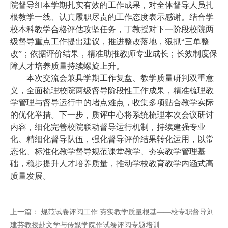
院督导组本学期扎实有效的工作成果，对全体督导人员扎
根教学一线、认真履职尽责的工作态度表示感谢。结合学
校本科教学合格评估攻坚任务，丁教授对下一阶段校院两
级督导重点工作提出建议，推进整改落地，狠抓“三单整
改”；依据评价结果，精准助推教师专业成长；长效制度保
障人才培养质量持续螺旋上升。
本次交流会兼具学期工作复盘、教学质量研判双重意
义，全面梳理校院两级督导阶段性工作成果，精准梳理教
学管理与督导运行中的堵点难点，收集多项贴合教学实际
的优化举措。下一步，质评中心将系统梳理本次会议研讨
内容，细化完善校院联动督导运行机制，持续建强专业
化、精细化督导队伍，强化督导评价结果转化运用，以常
态化、标准化教学督导规范课堂教学、夯实教学管理基
础，稳步提升人才培养质量，推动学校教育教学内涵式高
质量发展。
上一篇：
规范试卷评阅工作 夯实教学质量根基——校专职督导刘
建芬教授赴文学与传媒学院作试卷评阅专题培训