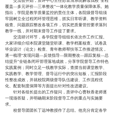
交流会开始，质评中心主任彭雷清系统解读我校“全程
覆盖—多元评价—三单整改”一体化教学质量保障体系。她
指出，学院是教学质量监控的责任主体，各院级督导组须
牢固树立全过程闭环管理思维，抓实日常听课、教学资料
核查、问题跟踪整改各项工作，切实把质量管控要求落到
教学一线，并对期末督导工作提了要求。
交流研讨环节，各学院督导组组长依次作工作汇报。
大家详细介绍本院课堂随堂听课、教学档案核查、试卷及
毕业设计（论文）检查、青年教师帮扶等工作推进情况，
逐一梳理“发现问题—反馈指导—限期整改—跟踪复核—总
结提升”全链条闭环管理落地成效，分享学院督导工作特色
实践案例；同时立足一线教学实际，查摆当前课堂教学、
实践教学、教学管理、督导运行中的突出短板，汇报阶段
性整改成效，并就校院两级督导队伍建设、工作流程优
化、配套制度保障等方面提出针对性改进建议。
针对各组长提出的工作疑问，质评中心曹秋香老师逐
一现场答疑，并明确期末阶段督导工作的重点与实施要
求。
校督导团团长丁远坤教授作了总结。他充分肯定各学