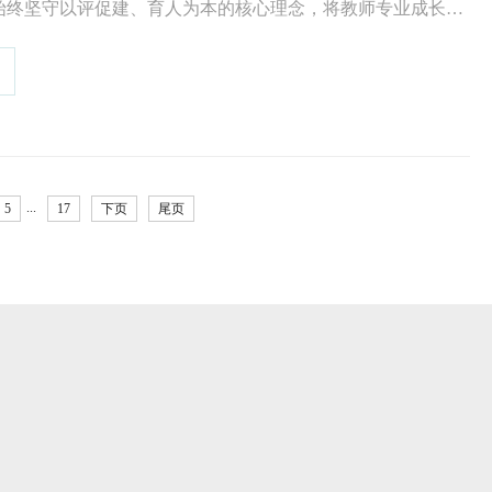
始终坚守以评促建、育人为本的核心理念，将教师专业成长、
文关怀贯穿评建全过程。5月以来，我校在肇庆校区行政中心
科教学合格评估系列专题会议，会议涵盖产教融合、校园文化
养、毕业论文质量提升、师生满意度调查等多项核心议题，聚
心破题，以有温度、...
...
5
17
下页
尾页