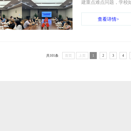
建重点难点问题，学校
学生全面发展与校园人
查看详情>
407会议室连续召开本
建设、学生职业能力培
焦关键任务靶向攻坚、凝
共101条
首页
上页
1
2
3
4