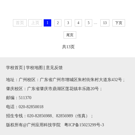
...
首页
上页
1
2
3
4
5
13
下页
尾页
共13页
学校首页
学校地图
意见反馈
地址：广州校区：广东省广州市增城区朱村街朱村大道东432号 ;
肇庆校区：广东省肇庆市鼎湖区莲花镇丰乐路20号；
邮编：511370
电话：020-82850018
招生专线：020-82856988、82856989（传真）；
版权所有@广州应用科技学院
粤ICP备15023299号-3