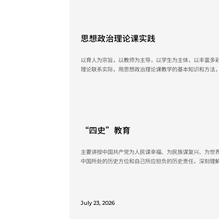
July 23, 2026
思想政治理论课实践
以育人为宗旨，以教师为主导，以学生为主体，以丰富多
理论联系实际，用思想政治理论课教学的基本知识和方法
线、方针、政策的理解，培养和巩固科学的世界观、高尚
践活动中深入实际、拓展视野、提高素质、增长才干，从
治素质和观察、分析社会现象的能力，深化教育教学效果”的
July 23, 2026
“四史”教育
主要讲授中国共产党为人民谋幸福、为民族谋复兴、为世
中国所处的历史方位和自己所应担负的历史责任，深刻理
历史逻辑、理论逻辑和实践逻辑，增强听党话、跟党走的
主义的道路自信、理论自信、制度自信、文化自信。有效
同，真正做到“学史明理、学史增信、学史崇德、学史力行”
July 23, 2026