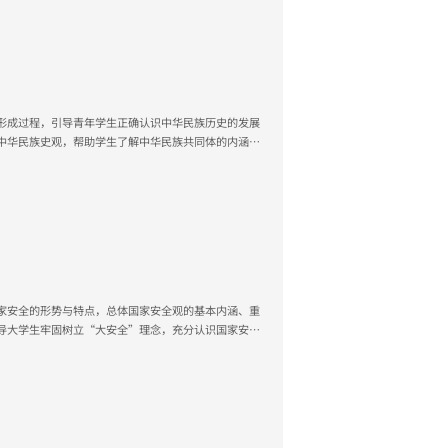
形成过程，引导青年学生正确认识中华民族历史的发展
中华民族史观，帮助学生了解中华民族共同体的内涵和
程，掌握维护民族团结和国家统一的方法和途径，培养
家安全的形势与特点，总体国家安全观的基本内涵、重
导大学生牢固树立“大安全”理念，充分认识国家安全
心国家安全、维护国家安全成为高校学生的思想共识和
民族复兴大任的时代新人奠定坚实基础。