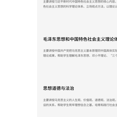
主要讲授习近平新时代中国特色社会主义思想的核心内容
色社会主义思想的科学理论体系、立场观点方法，以理论
国特色社会主义道路自信、理论自信、制度自信、文化自
人。
July 9, 2026
毛泽东思想和中国特色社会主义理论
主要讲授中国共产党把马克思主义基本原理同中国具体实
理论成果，帮助学生理解毛泽东思想、邓小平理论、“三
新时代中国特色社会主义思想是一脉相承又与时俱进的科
什么能、马克思主义为什么行、中国特色社会主义为什么
July 9, 2026
思想道德与法治
主要讲授马克思主义的人生观、价值观、道德观、法治观
设的关系，帮助学生筑牢理想信念之基，培育和践行社会
扬中国精神，尊重和维护宪法法律权威，提升思想道德素
点，注重加强对学生的职业道德教育。