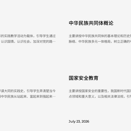
命，正确认识远大抱负和脚踏实地。
July 23, 2026
中华民族共同体概论
彩的实践教学活动为载体，引导学生通过
主要讲授中华民族共同体的基本理论和历史
，认识国情，认识社会，加深对党的路
脉络、中华民族多元一体格局，树立正确的
的人生观和正确的价值观；引导学生在实
特点，理解中华民族共同体的形成和发展过
而实现思想政治理论课“提高学生思想政
大学生的国家意识和民族自豪感。
目的。...
July 23, 2026
国家安全教育
界谋大同的实践史，引导学生弄清楚当今
主要讲授国家安全的重要性，我国新时代国
解中华民族从站起来、富起来到强起来的
点领域和重大意义，以及相关法律法规，引
思想和行动自觉，牢固树立中国特色社会
面临的复杂形势，增强国家安全意识，使关
提升学生的政治认同、思想认同、情感认
行动自觉，为维护国家长治久安、培养担当
，坚定对马克思主义的信仰、...
July 23, 2026