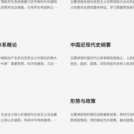
，帮助学生系统掌握习近平新时代中国特
主要讲授反映马克思主义世界观和方法论的
认同筑牢信念根基，引导学生牢固树立中
义的根本性质和整体特征，学习掌握贯穿其
信，造就能够担当民族复兴大任的时代新
本原理分析世界的能力，增强对人类社会发
握，树立共产主义远大理想和中国特色社会
July 9, 2026
体系概论
中国近现代史纲要
际相结合产生的马克思主义中国化的两大
主要讲授中国近代以来争取民族独立、人民
个代表”重要思想、科学发展观、习近平
党史、国史、国情，深刻领会历史和人民选
学体系，引导学生深刻理解中国共产党为
选择改革开放的必然性。
好，坚定“四个自信”。
July 23, 2026
形势与政策
，社会主义核心价值观与社会主义法治建
主要讲授党的理论创新最新成果，新时代坚
主义核心价值观，传承中华传统美德，弘
势观政策观、党的路线方针政策、基本国情
质和法治素养。高等职业学校结合自身特
代中国马克思主义，深刻领会党和国家事业
学生正确认识世界和中国发展大势，正确认