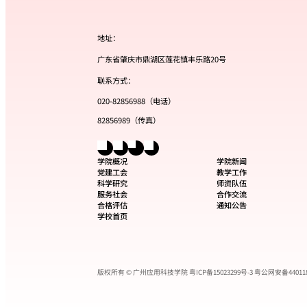
地址：
广东省肇庆市鼎湖区莲花镇丰乐路20号
联系方式：
020-82856988（电话）
82856989（传真）
学院概况
学院新闻
党建工会
教学工作
科学研究
师资队伍
服务社会
合作交流
合格评估
通知公告
学校首页
版权所有 © 广州应用科技学院
粤ICP备15023299号-3
粤公网安备440118