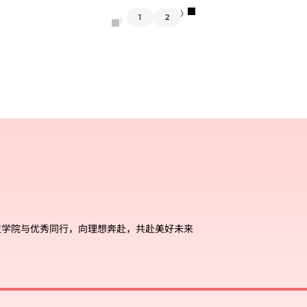
〉
1
2
〈
技学院与优秀同行，向理想奔赴，共赴美好未来