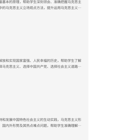
最基本的原理，帮助学生深刻领会、准确把握马克思主
中的马克思主义立场观点方法，提升运用马克思主义基
展规律、特别是中国特色社会主义发展规律的认识和把
主义共同理想。
解放和实现国家富强、人民幸福的历史，帮助学生了解
择马克思主义、选择中国共产党、选择社会主义道路、
持和发展中国特色社会主义的生动实践，马克思主义形
、国内外形势及其热点难点问题，帮助学生准确理解当
取得的历史性成就、面临的历史性机遇和挑战，引导大
识中国特色和国际比较，正确认识时代责任和历史使