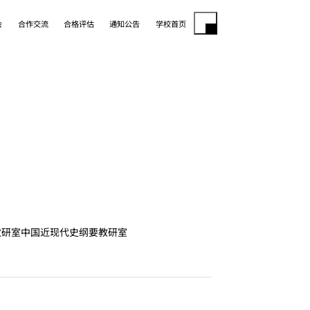
会
合作交流
合格评估
通知公告
学校首页
教研室
中国近现代史纲要教研室