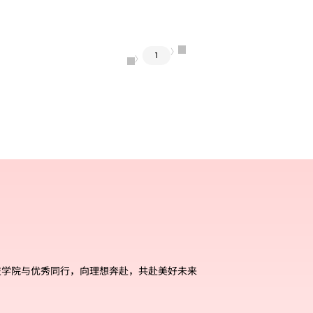
〉
1
〈
技学院与优秀同行，向理想奔赴，共赴美好未来