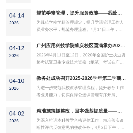
规范学籍管理，提升服务效能——我处召开学籍管理工作专项培训会
04-14
为规范学校学籍管理规定，提升学籍管理工作人
2026
员业务水平，规范办理流程。4月14日上午，教
务处在格致楼S1-513召开学籍管理工作专项培训
会。教务处赵卓处长、学籍科吴秋房科长及各学
广州应用科技学院肇庆校区圆满承办2026年全国护士执业资格及卫生专业技术资格（纸笔）考试
04-12
院负责学籍、成绩管理的教务老师共20人参加培
2026年4月11日至12日，2026年全国护士执业资
2026
训会。...
格考试暨卫生专业技术资格（纸笔）考试在广州
应用科技学院肇庆校区顺利举行。学校两天累计
服务考生8881人次，其中护士执业资格考试5524
教务处成功召开2025-2026学年第二学期公选课管理与教学工作量计算专题培训会
04-10
人次，卫生专业技术资格考试3357人次。...
为进一步规范我校教学管理流程，提升教务工作
2026
者业务能力，切实保障公选课管理有序开展、教
学工作量核算精准高效，4月10日（星期五）上
午，教务处在J1-102会议室先后召开两场专题培
精准施策抓整改，固本强基提质量——我校召开4月教学工作例会
04-02
训会，各学院负责公选课工作、工作量核算工作
为深入推进本科教学合格评估工作，精准落实诊
2026
的教务老师分别参会，...
断性评估反馈意见的整改任务，4月2日下午，教