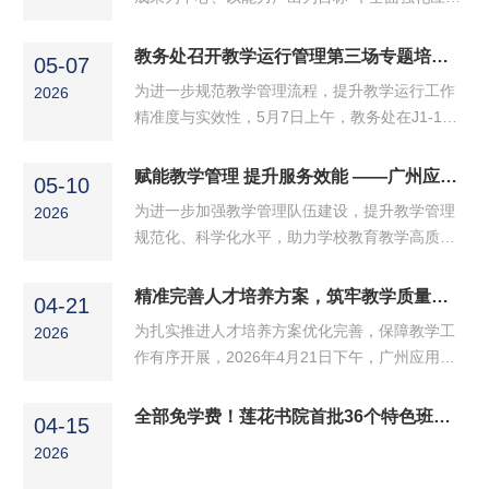
型人才培养闭环管理，严把毕业出口质量关，广
州应用科技学院周密部署、规范有序，常务副校
教务处召开教学运行管理第三场专题培训会
05-07
长吴舸高度重视、亲自带队巡视和指导，...
为进一步规范教学管理流程，提升教学运行工作
2026
精准度与实效性，5月7日上午，教务处在J1-102
会议室组织召开教学运行管理第三场专题培训
会。各学院负责课表编排、教师教学档案归档等
赋能教学管理 提升服务效能 ——广州应用科技学院成功举办教学管理人员能力提升培训班
05-10
工作的教务老师参加了本次培训。 本次培训聚焦
为进一步加强教学管理队伍建设，提升教学管理
2026
三项核心内容。...
规范化、科学化水平，助力学校教育教学高质量
发展，2026年5月9日至10日，广州应用科技学院
教学管理人员能力提升培训班在肇庆校区修齐楼
精准完善人才培养方案，筑牢教学质量根基 —— 我校召开4月第2次教学工作例会
04-21
顺利开展。常务副校长吴舸出席开班仪式并作动
为扎实推进人才培养方案优化完善，保障教学工
2026
员讲话，...
作有序开展，2026年4月21日下午，广州应用科
技学院 2025-2026学年第二学期 4月第2次教学工
作例会在肇庆校区行政中心一楼报告厅顺利召
全部免学费！莲花书院首批36个特色班，接受报名
04-15
开。常务副校长吴舸出席会议，教务处正（...
2026